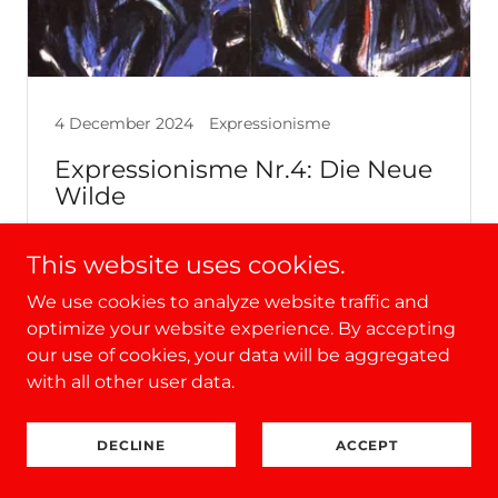
4 December 2024
Expressionisme
Expressionisme Nr.4: Die Neue
Wilde
Terug naar de figuratieve schilderkunst
This website uses cookies.
Continue Reading
We use cookies to analyze website traffic and
optimize your website experience. By accepting
our use of cookies, your data will be aggregated
with all other user data.
DECLINE
ACCEPT