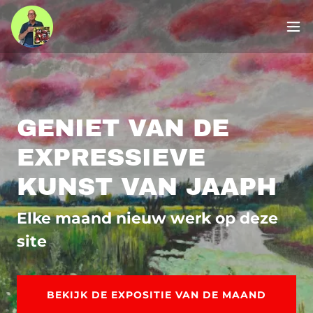
GENIET VAN DE
EXPRESSIEVE
KUNST VAN JAAPH
Elke maand nieuw werk op deze
site
BEKIJK DE EXPOSITIE VAN DE MAAND